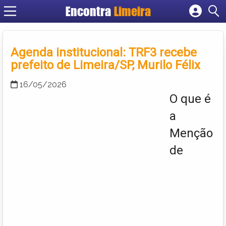
Encontra
Limeira
Cadastrar empresa
Fazer login
Agenda institucional: TRF3 recebe
Criar conta
prefeito de Limeira/SP, Murilo Félix
16/05/2026
O que é
a
Menção
de