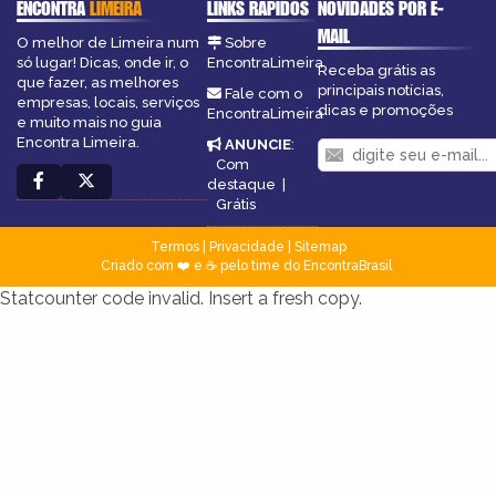
ENCONTRA
LIMEIRA
LINKS RÁPIDOS
NOVIDADES POR E-
MAIL
O melhor de Limeira num
Sobre
só lugar! Dicas, onde ir, o
EncontraLimeira
Receba grátis as
que fazer, as melhores
principais notícias,
Fale com o
empresas, locais, serviços
dicas e promoções
EncontraLimeira
e muito mais no guia
Encontra Limeira.
ANUNCIE
:
Com
destaque
|
Grátis
Termos
|
Privacidade
|
Sitemap
Criado com ❤️ e ☕ pelo time do EncontraBrasil
Statcounter code invalid. Insert a fresh copy.