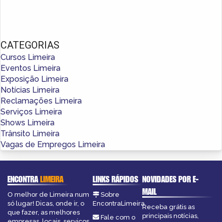
CATEGORIAS
Cursos Limeira
Eventos Limeira
Exposição Limeira
Notícias Limeira
Reclamações Limeira
Serviços Limeira
Shows Limeira
Trânsito Limeira
Vagas de Empregos Limeira
ENCONTRA
LIMEIRA
LINKS RÁPIDOS
NOVIDADES POR E-
MAIL
O melhor de Limeira num
Sobre
só lugar! Dicas, onde ir, o
EncontraLimeira
Receba grátis as
que fazer, as melhores
principais notícias,
Fale com o
empresas, locais, serviços