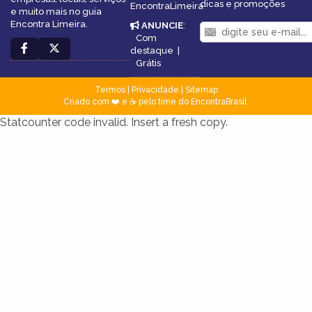
dicas e promoções
EncontraLimeira
e muito mais no guia
Encontra Limeira.
ANUNCIE
:
Com
destaque
|
Grátis
Termos
|
Privacidade
|
Sitemap
Criado com ❤️ e ☕ pelo time do EncontraBrasil
Statcounter code invalid. Insert a fresh copy.