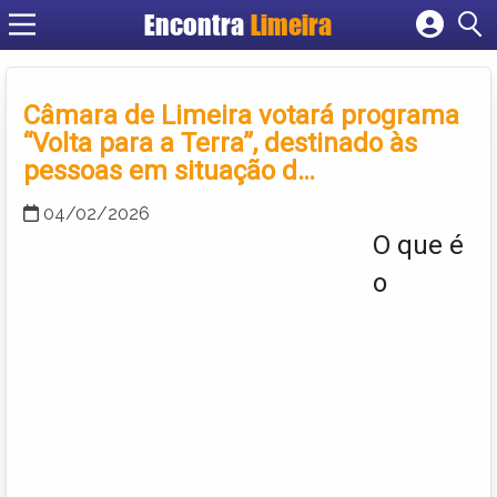
Encontra
Limeira
Cadastrar empresa
Fazer login
Câmara de Limeira votará programa
Criar conta
“Volta para a Terra”, destinado às
pessoas em situação d…
04/02/2026
O que é
o