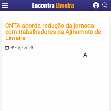
Encontra
Limeira
Cadastrar empresa
Fazer login
CNTA aborda redução da jornada
Criar conta
com trabalhadores da Ajinomoto de
Limeira
28/05/2026
A