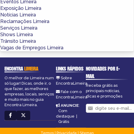
Eventos Limeira
Exposição Limeira
Notícias Limeira
Reclamações Limeira
Serviços Limeira
Shows Limeira
Trânsito Limeira
Vagas de Empregos Limeira
ENCONTRA
LIMEIRA
LINKS RÁPIDOS
NOVIDADES POR E-
MAIL
O melhor de Limeira num
Sobre
só lugar! Dicas, onde ir, o
EncontraLimeira
Receba grátis as
que fazer, as melhores
principais notícias,
Fale com o
empresas, locais, serviços
dicas e promoções
EncontraLimeira
e muito mais no guia
Encontra Limeira.
ANUNCIE
:
Com
destaque
|
Grátis
Termos
|
Privacidade
|
Sitemap