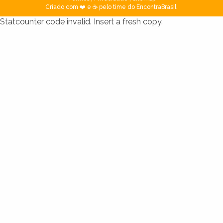
Criado com ❤️ e ☕ pelo time do EncontraBrasil
Statcounter code invalid. Insert a fresh copy.