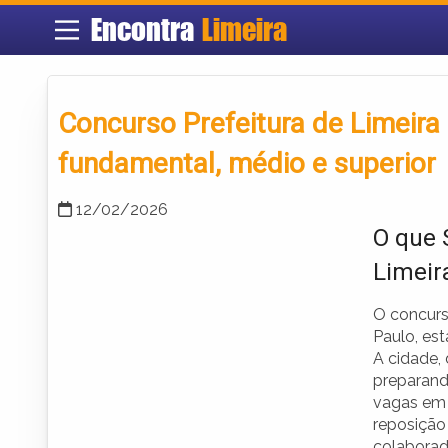
Encontra
Limeira
Concurso Prefeitura de Limeira 
fundamental, médio e superior
12/02/2026
O que 
Limeir
O concur
Paulo, es
A cidade, 
preparand
vagas em d
reposição
colaborad