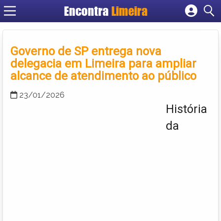
Encontra
Limeira
Cadastrar empresa
Fazer login
Governo de SP entrega nova
Criar conta
delegacia em Limeira para ampliar
alcance de atendimento ao público
23/01/2026
História
da