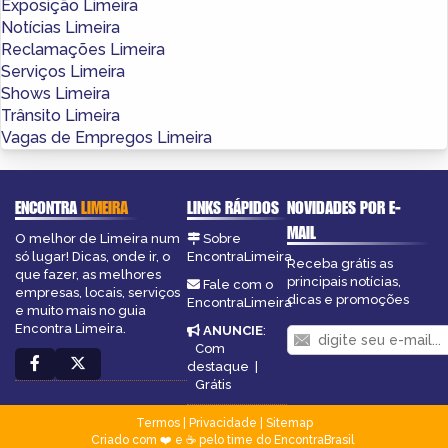
Exposição Limeira
Notícias Limeira
Reclamações Limeira
Serviços Limeira
Shows Limeira
Trânsito Limeira
Vagas de Empregos Limeira
ENCONTRA
LIMEIRA
LINKS RÁPIDOS
NOVIDADES POR E-
MAIL
O melhor de Limeira num
Sobre
só lugar! Dicas, onde ir, o
EncontraLimeira
Receba grátis as
que fazer, as melhores
principais notícias,
Fale com o
empresas, locais, serviços
dicas e promoções
EncontraLimeira
e muito mais no guia
Encontra Limeira.
ANUNCIE
:
Com
destaque
|
Grátis
Termos
|
Privacidade
|
Sitemap
Criado com ❤️ e ☕ pelo time do EncontraBrasil