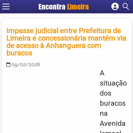
Encontra
Limeira
Cadastrar empresa
Fazer login
Impasse judicial entre Prefeitura de
Criar conta
Limeira e concessionária mantém via
de acesso à Anhanguera com
buracos
09/02/2026
A
situação
dos
buracos
na
Avenida