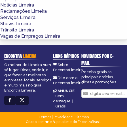
Notícias Limeira
Reclamações Limeira
Serviços Limeira
Shows Limeira
Trânsito Limeira
Vagas de Empregos Limeira
ENCONTRA
LIMEIRA
LINKS RÁPIDOS
NOVIDADES POR E-
MAIL
O melhor de Limeira num
Sobre
só lugar! Dicas, onde ir, o
EncontraLimeira
Receba grátis as
que fazer, as melhores
principais notícias,
Fale com o
empresas, locais, serviços
dicas e promoções
EncontraLimeira
e muito mais no guia
Encontra Limeira.
ANUNCIE
:
Com
destaque
|
Grátis
Termos
|
Privacidade
|
Sitemap
Criado com ❤️ e ☕ pelo time do EncontraBrasil