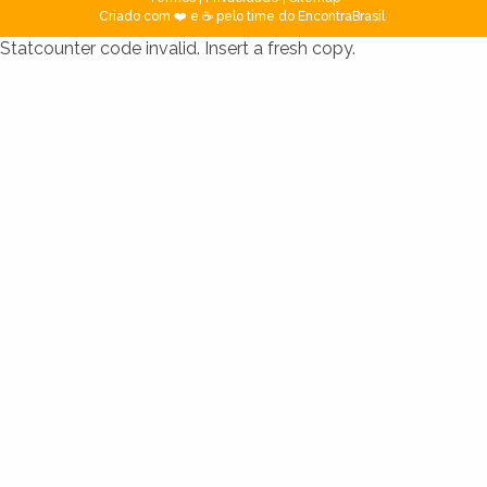
Criado com ❤️ e ☕ pelo time do EncontraBrasil
Statcounter code invalid. Insert a fresh copy.