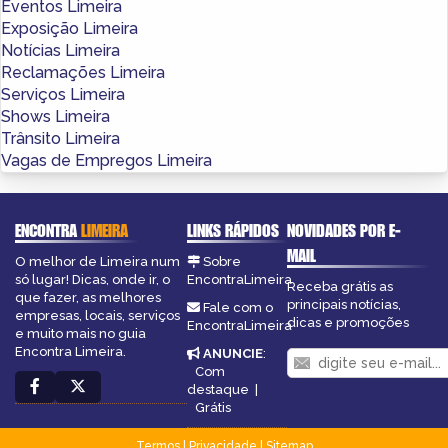
Eventos Limeira
Exposição Limeira
Notícias Limeira
Reclamações Limeira
Serviços Limeira
Shows Limeira
Trânsito Limeira
Vagas de Empregos Limeira
ENCONTRA
LIMEIRA
LINKS RÁPIDOS
NOVIDADES POR E-
MAIL
O melhor de Limeira num
Sobre
só lugar! Dicas, onde ir, o
EncontraLimeira
Receba grátis as
que fazer, as melhores
principais notícias,
Fale com o
empresas, locais, serviços
dicas e promoções
EncontraLimeira
e muito mais no guia
Encontra Limeira.
ANUNCIE
:
Com
destaque
|
Grátis
Termos
|
Privacidade
|
Sitemap