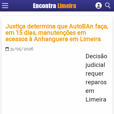
Encontra
Limeira
Cadastrar empresa
Fazer login
Justiça determina que AutoBAn faça,
Criar conta
em 15 dias, manutenções em
acessos à Anhanguera em Limeira
31/05/2026
Decisão
judicial
requer
reparos
em
Limeira