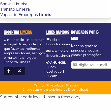
Shows Limeira
Trânsito Limeira
Vagas de Empregos Limeira
ENCONTRA
LIMEIRA
LINKS RÁPIDOS
NOVIDADES POR E-
MAIL
O melhor de Limeira num
Sobre
só lugar! Dicas, onde ir, o
EncontraLimeira
Receba grátis as
que fazer, as melhores
principais notícias,
Fale com o
empresas, locais, serviços
dicas e promoções
EncontraLimeira
e muito mais no guia
Encontra Limeira.
ANUNCIE
:
Com
destaque
|
Grátis
Termos
|
Privacidade
|
Sitemap
Criado com ❤️ e ☕ pelo time do EncontraBrasil
Statcounter code invalid. Insert a fresh copy.