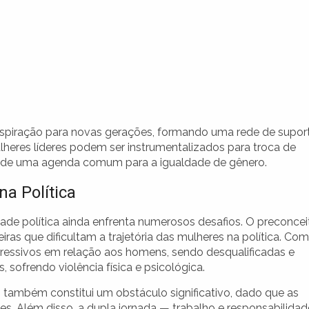
spiração para novas gerações, formando uma rede de supor
eres líderes podem ser instrumentalizados para troca de
ção de uma agenda comum para a igualdade de gênero.
a Política
e política ainda enfrenta numerosos desafios. O preconcei
reiras que dificultam a trajetória das mulheres na política. Com
gressivos em relação aos homens, sendo desqualificadas e
 sofrendo violência física e psicológica.
também constitui um obstáculo significativo, dado que as
. Além disso, a dupla jornada — trabalho e responsabilidad