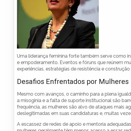
Uma liderança feminina forte também serve como in
e empoderamento. Eventos e fóruns que reúnem mulh
experiências, estratégias de resistência e constru
Desafios Enfrentados por Mulheres n
Mesmo com avanços, o caminho para a plena igualdad
a misoginia e a falta de suporte institucional são bar
frequência, as mulheres são alvo de ataques mais a
deslegitimadas em suas candidaturas e, muitas vezes,
A escassez de redes de apoio e mentoria adequadas 
mulheres geralmente têm menos acesso a essas redes