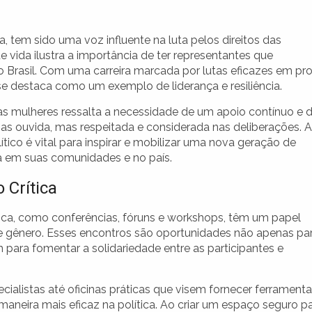
ra, tem sido uma voz influente na luta pelos direitos das
e vida ilustra a importância de ter representantes que
 Brasil. Com uma carreira marcada por lutas eficazes em pr
se destaca como um exemplo de liderança e resiliência.
s mulheres ressalta a necessidade de um apoio contínuo e 
as ouvida, mas respeitada e considerada nas deliberações. A
tico é vital para inspirar e mobilizar uma nova geração de
ça em suas comunidades e no país.
 Crítica
tica, como conferências, fóruns e workshops, têm um papel
de gênero. Esses encontros são oportunidades não apenas pa
 para fomentar a solidariedade entre as participantes e
ialistas até oficinas práticas que visem fornecer ferrament
aneira mais eficaz na política. Ao criar um espaço seguro p