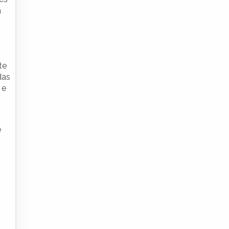
a
te
das
 e
e