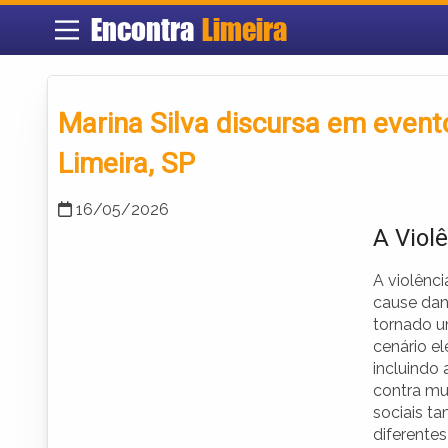
Encontra
Limeira
Marina Silva discursa em event
Limeira, SP
16/05/2026
A Viol
A violênci
cause dan
tornado u
cenário el
incluindo 
contra mul
sociais t
diferente