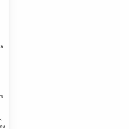
o
da
ra
as
ara