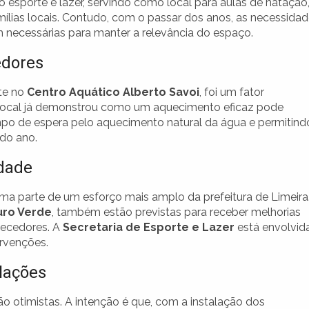
porte e lazer, servindo como local para aulas de natação
mílias locais. Contudo, com o passar dos anos, as necessida
 necessárias para manter a relevância do espaço.
edores
te no
Centro Aquático Alberto Savoi
, foi um fator
 local já demonstrou como um aquecimento eficaz pode
empo de espera pelo aquecimento natural da água e permitind
 do ano.
idade
ma parte de um esforço mais amplo da prefeitura de Limeira
uro Verde
, também estão previstas para receber melhorias
uecedores. A
Secretaria de Esporte e Lazer
está envolvid
rvenções.
alações
 otimistas. A intenção é que, com a instalação dos