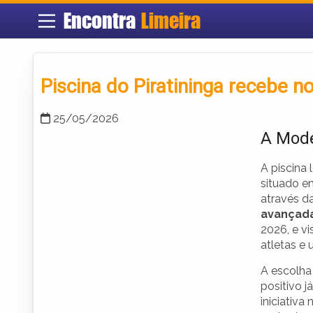
Encontra
Limeira
Piscina do Piratininga recebe 
25/05/2026
A Mode
A piscina
situado 
através d
avançad
2026, e vi
atletas e
A escolha
positivo 
iniciativa