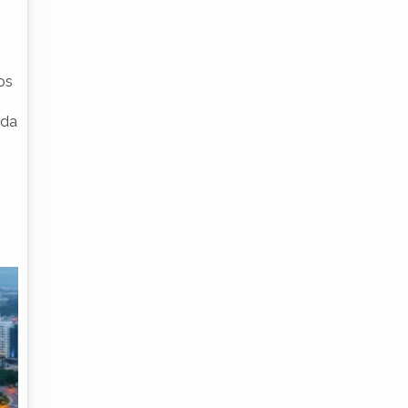
os
ida