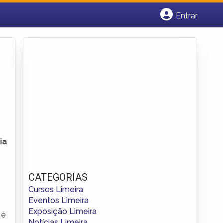
Entrar
Cadastrar empresa
Fazer login
Criar conta
ia
CATEGORIAS
Cursos Limeira
Eventos Limeira
Exposição Limeira
 é
Notícias Limeira