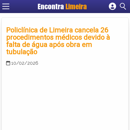
Encontra
Limeira
Cadastrar empresa
Fazer login
Policlínica de Limeira cancela 26
Criar conta
procedimentos médicos devido à
falta de água após obra em
tubulação
10/02/2026