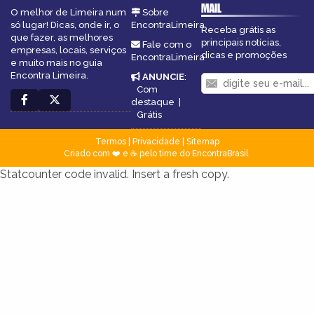
MAIL
O melhor de Limeira num
Sobre
só lugar! Dicas, onde ir, o
EncontraLimeira
Receba grátis as
que fazer, as melhores
principais notícias,
Fale com o
empresas, locais, serviços
dicas e promoções
EncontraLimeira
e muito mais no guia
Encontra Limeira.
ANUNCIE
:
Com
destaque
|
Grátis
Termos
|
Privacidade
|
Sitemap
Criado com ❤️ e ☕ pelo time do EncontraBrasil
Statcounter code invalid. Insert a fresh copy.