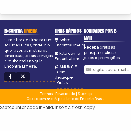
ENCONTRA
LIMEIRA
LINKS RÁPIDOS
NOVIDADES POR E-
MAIL
O melhor de Limeira num
Sobre
só lugar! Dicas, onde ir, o
EncontraLimeira
Receba grátis as
que fazer, as melhores
principais notícias,
Fale com o
empresas, locais, serviços
dicas e promoções
EncontraLimeira
e muito mais no guia
Encontra Limeira.
ANUNCIE
:
Com
destaque
|
Grátis
Termos
|
Privacidade
|
Sitemap
Criado com ❤️ e ☕ pelo time do EncontraBrasil
Statcounter code invalid. Insert a fresh copy.