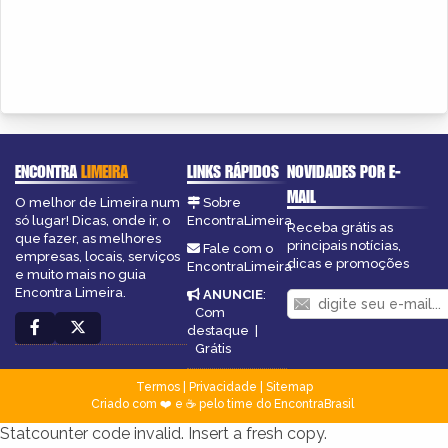
ENCONTRA
LIMEIRA
LINKS RÁPIDOS
NOVIDADES POR E-
MAIL
O melhor de Limeira num
Sobre
só lugar! Dicas, onde ir, o
EncontraLimeira
Receba grátis as
que fazer, as melhores
principais notícias,
Fale com o
empresas, locais, serviços
dicas e promoções
EncontraLimeira
e muito mais no guia
Encontra Limeira.
ANUNCIE
:
Com
destaque
|
Grátis
Termos
|
Privacidade
|
Sitemap
Criado com ❤️ e ☕ pelo time do EncontraBrasil
Statcounter code invalid. Insert a fresh copy.