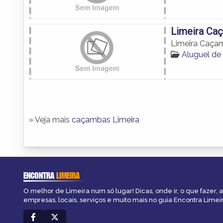
Limeira Ca
Limeira Caça
Aluguel de
» Veja mais
caçambas Limeira
ENCONTRA
LIMEIRA
O melhor de Limeira num só lugar! Dicas, onde ir, o que fazer,
empresas, locais, serviços e muito mais no guia Encontra Limeir