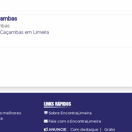
çambas
mbas
 Caçambas em Limeira
LINKS RÁPIDOS
 as melhores
Sobre EncontraLimeira
a.
Fale com o EncontraLimeira
ANUNCIE
:
Com destaque
|
Grátis