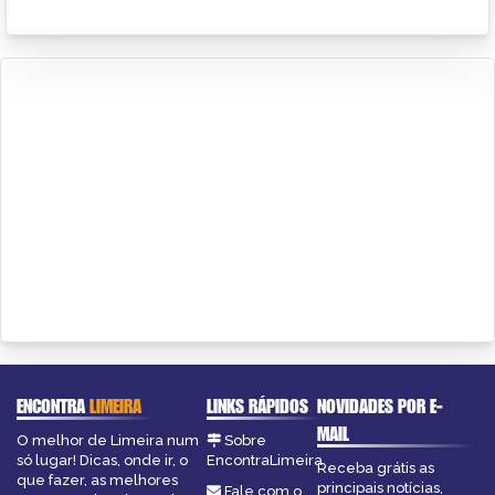
ENCONTRA
LIMEIRA
LINKS RÁPIDOS
NOVIDADES POR E-
MAIL
O melhor de Limeira num
Sobre
só lugar! Dicas, onde ir, o
EncontraLimeira
Receba grátis as
que fazer, as melhores
principais notícias,
Fale com o