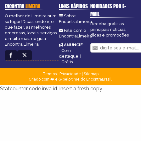
ENCONTRA
LIMEIRA
LINKS RÁPIDOS
NOVIDADES POR E-
MAIL
O melhor de Limeira num
Sobre
só lugar! Dicas, onde ir, o
EncontraLimeira
Receba grátis as
que fazer, as melhores
principais notícias,
Fale com o
empresas, locais, serviços
dicas e promoções
EncontraLimeira
e muito mais no guia
Encontra Limeira.
ANUNCIE
:
Com
destaque
|
Grátis
Termos
|
Privacidade
|
Sitemap
Criado com ❤️ e ☕ pelo time do EncontraBrasil
Statcounter code invalid. Insert a fresh copy.