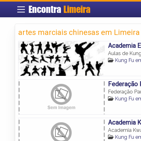
Encontra
Limeira
artes marciais chinesas em Limeira
Academia E
Aulas de Kung
Kung Fu em
Federação 
Federação Pa
Kung Fu em
Academia K
Academia Kwa
Kung Fu em