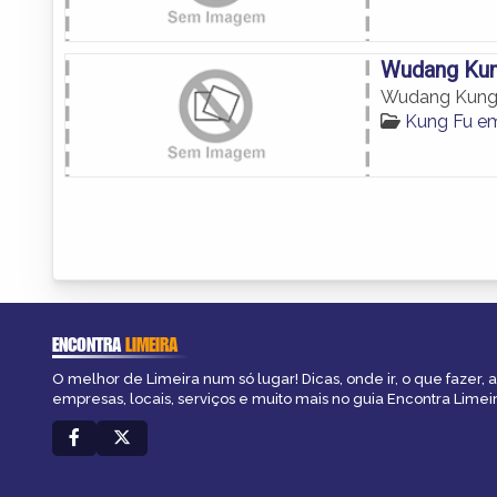
Wudang Kun
Wudang Kung
Kung Fu em
ENCONTRA
LIMEIRA
O melhor de Limeira num só lugar! Dicas, onde ir, o que fazer,
empresas, locais, serviços e muito mais no guia Encontra Limeir