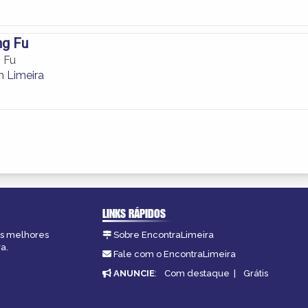
g Fu
 Fu
 Limeira
LINKS RÁPIDOS
 as melhores
Sobre EncontraLimeira
a.
Fale com o EncontraLimeira
ANUNCIE
:
Com destaque
|
Grátis