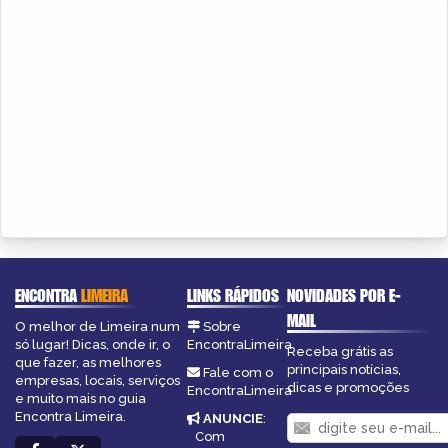
ENCONTRA
LIMEIRA
LINKS RÁPIDOS
NOVIDADES POR E-
MAIL
O melhor de Limeira num
Sobre
só lugar! Dicas, onde ir, o
EncontraLimeira
Receba grátis as
que fazer, as melhores
principais notícias,
Fale com o
empresas, locais, serviços
dicas e promoções
EncontraLimeira
e muito mais no guia
Encontra Limeira.
ANUNCIE
:
Com