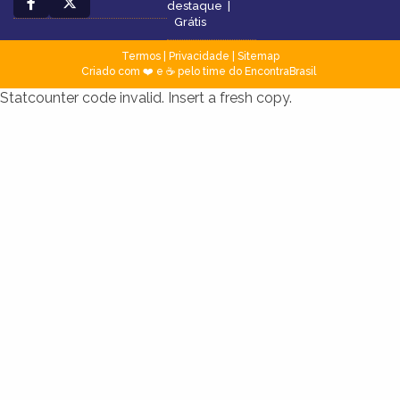
destaque
|
Grátis
Termos
|
Privacidade
|
Sitemap
Criado com ❤️ e ☕ pelo time do EncontraBrasil
Statcounter code invalid. Insert a fresh copy.