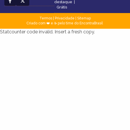
destaque
|
Grátis
Termos
|
Privacidade
|
Sitemap
Criado com ❤️ e ☕ pelo time do EncontraBrasil
Statcounter code invalid. Insert a fresh copy.