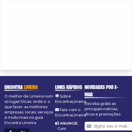
ENCONTRA
LIMEIRA
LINKS RÁPIDOS
NOVIDADES POR E-
MAIL
O melhor de Limeira num
Sobre
só lugar! Dicas, onde ir, o
EncontraLimeira
Receba grátis as
que fazer, as melhores
principais notícias,
Fale com o
empresas, locais, serviços
dicas e promoções
EncontraLimeira
e muito mais no guia
Encontra Limeira.
ANUNCIE
:
Com