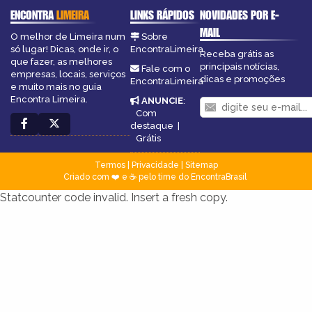
ENCONTRA
LIMEIRA
LINKS RÁPIDOS
NOVIDADES POR E-
MAIL
O melhor de Limeira num
Sobre
só lugar! Dicas, onde ir, o
EncontraLimeira
Receba grátis as
que fazer, as melhores
principais notícias,
Fale com o
empresas, locais, serviços
dicas e promoções
EncontraLimeira
e muito mais no guia
Encontra Limeira.
ANUNCIE
:
Com
destaque
|
Grátis
Termos
|
Privacidade
|
Sitemap
Criado com ❤️ e ☕ pelo time do EncontraBrasil
Statcounter code invalid. Insert a fresh copy.