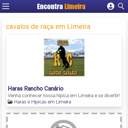
Encontra
Limeira
Cadastrar empresa
Fazer login
cavalos de raça em Limeira
Criar conta
Haras Rancho Canário
Venha conhecer nossa hípica em Limeira e se divertir!
Haras e Hípicas em Limeira