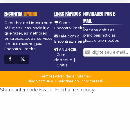
ENCONTRA
LIMEIRA
LINKS RÁPIDOS
NOVIDADES POR E-
MAIL
O melhor de Limeira num
Sobre
só lugar! Dicas, onde ir, o
EncontraLimeira
Receba grátis as
que fazer, as melhores
principais notícias,
Fale com o
empresas, locais, serviços
dicas e promoções
EncontraLimeira
e muito mais no guia
Encontra Limeira.
ANUNCIE
:
Com
destaque
|
Grátis
Termos
|
Privacidade
|
Sitemap
Criado com ❤️ e ☕ pelo time do EncontraBrasil
Statcounter code invalid. Insert a fresh copy.