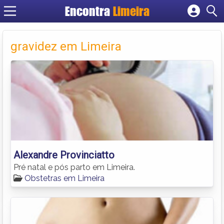
Encontra
Limeira
Cadastrar empresa
Fazer login
gravidez em Limeira
Criar conta
Alexandre Provinciatto
Pré natal e pós parto em Limeira.
Obstetras em Limeira