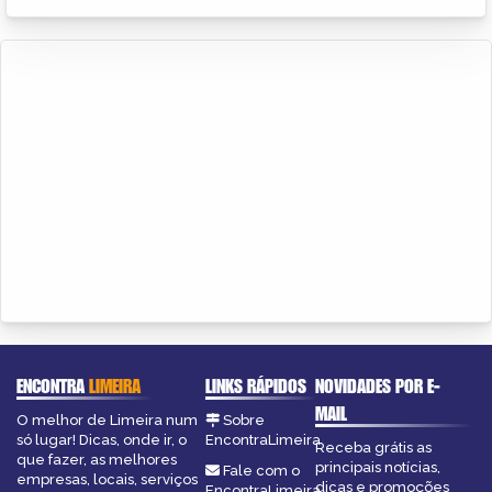
ENCONTRA
LIMEIRA
LINKS RÁPIDOS
NOVIDADES POR E-
MAIL
O melhor de Limeira num
Sobre
só lugar! Dicas, onde ir, o
EncontraLimeira
Receba grátis as
que fazer, as melhores
principais notícias,
Fale com o
empresas, locais, serviços
dicas e promoções
EncontraLimeira