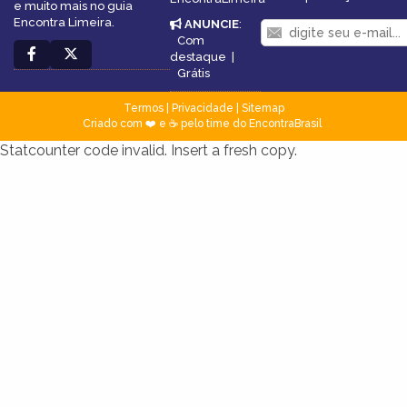
e muito mais no guia
Encontra Limeira.
ANUNCIE
:
Com
destaque
|
Grátis
Termos
|
Privacidade
|
Sitemap
Criado com ❤️ e ☕ pelo time do EncontraBrasil
Statcounter code invalid. Insert a fresh copy.