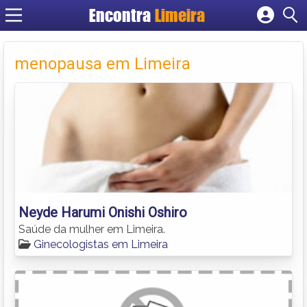
Encontra
Limeira
Cadastrar empresa
Fazer login
menopausa em Limeira
Criar conta
Neyde Harumi Onishi Oshiro
Saúde da mulher em Limeira.
Ginecologistas em Limeira