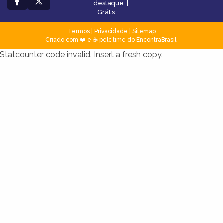
destaque
|
Grátis
Termos
|
Privacidade
|
Sitemap
Criado com ❤️ e ☕ pelo time do EncontraBrasil
Statcounter code invalid. Insert a fresh copy.