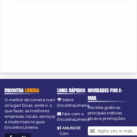
ENCONTRA
LIMEIRA
LINKS RÁPIDOS
NOVIDADES POR E-
MAIL
O melhor de Limeira num
Sobre
só lugar! Dicas, onde ir, o
EncontraLimeira
Receba grátis as
que fazer, as melhores
principais notícias,
Fale com o
empresas, locais, serviços
dicas e promoções
EncontraLimeira
e muito mais no guia
Encontra Limeira.
ANUNCIE
:
Com