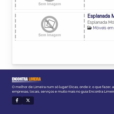
Esplanada 
Esplanada Mó
Móveis em 
ENCONTRA
LIMEIRA
O melhor de Limeira num só lugar! Dicas, onde ir, o que fazer,
empresas, locais, serviços e muito mais no guia Encontra Limeir