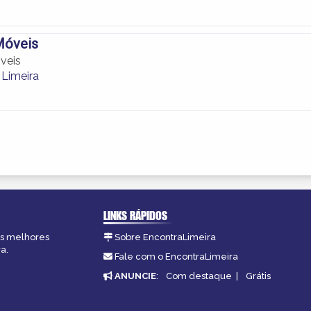
Móveis
veis
Limeira
LINKS RÁPIDOS
 as melhores
Sobre EncontraLimeira
a.
Fale com o EncontraLimeira
ANUNCIE
:
Com destaque
|
Grátis