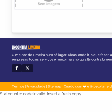
ENCONTRA
LIMEIRA
O melhor de Limeira num só lugar! Dicas, onde ir, o que fazer,
empresas, locais, serviços e muito mais no guia Encontra Limeir
Termos
|
Privacidade
|
Sitemap
Criado com ❤️ e ☕ pelo time d
Statcounter code invalid. Insert a fresh copy.