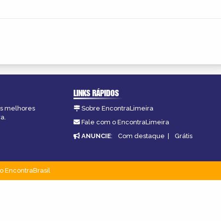
LINKS RÁPIDOS
 as melhores
Sobre EncontraLimeira
a.
Fale com o EncontraLimeira
ANUNCIE
:
Com destaque
|
Grátis
o EncontraBrasil