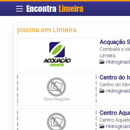
Encontra
Limeira
piscina em Limeira
Acquação S
Combata o str
Limeira.
Hidroginás
Centro do 
Centro do Ido
Hidroginás
Centro Aquá
Centro Aquáti
Hidroginás