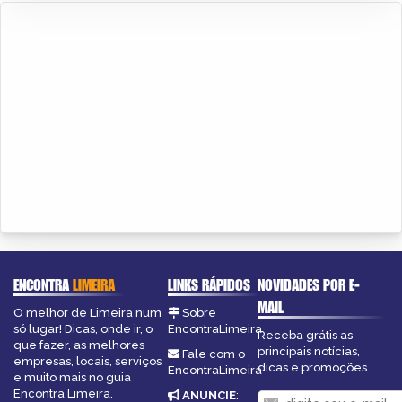
ENCONTRA
LIMEIRA
LINKS RÁPIDOS
NOVIDADES POR E-
MAIL
O melhor de Limeira num
Sobre
só lugar! Dicas, onde ir, o
EncontraLimeira
Receba grátis as
que fazer, as melhores
principais notícias,
Fale com o
empresas, locais, serviços
dicas e promoções
EncontraLimeira
e muito mais no guia
Encontra Limeira.
ANUNCIE
: