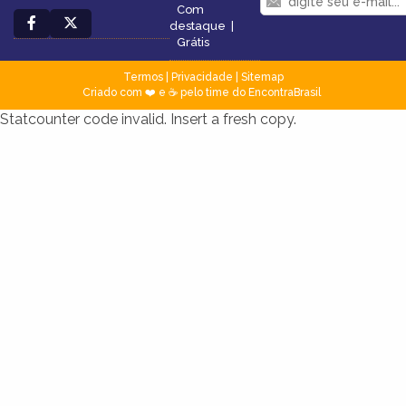
Com
destaque
|
Grátis
Termos
|
Privacidade
|
Sitemap
Criado com ❤️ e ☕ pelo time do EncontraBrasil
Statcounter code invalid. Insert a fresh copy.