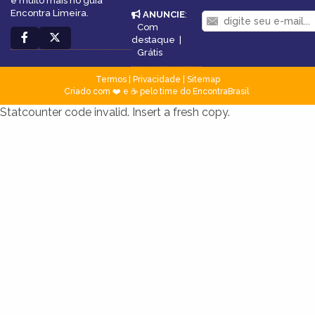
e muito mais no guia
Encontra Limeira.
ANUNCIE
:
Com
destaque
|
Grátis
Termos
|
Privacidade
|
Sitemap
Criado com ❤️ e ☕ pelo time do EncontraBrasil
Statcounter code invalid. Insert a fresh copy.