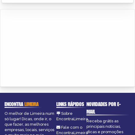
ENCONTRA
LIMEIRA
LINKS RÁPIDOS
NOVIDADES POR E-
MAIL
O melhor de Limeira num
Sobre
só lugar! Dicas, onde ir, o
EncontraLimeira
Receba grátis as
que fazer, as melhores
principais notícias,
Fale com o
empresas, locais, serviços
dicas e promoções
EncontraLimeira