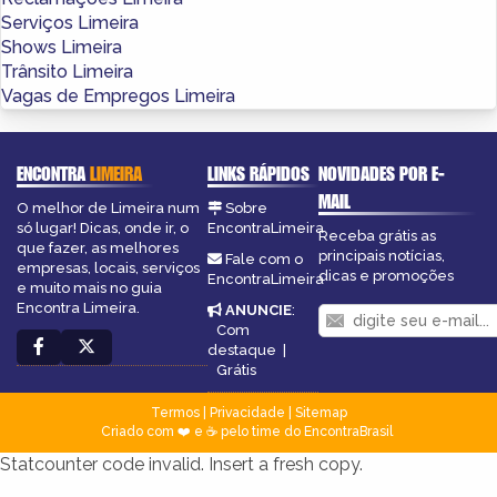
Serviços Limeira
Shows Limeira
Trânsito Limeira
Vagas de Empregos Limeira
ENCONTRA
LIMEIRA
LINKS RÁPIDOS
NOVIDADES POR E-
MAIL
O melhor de Limeira num
Sobre
só lugar! Dicas, onde ir, o
EncontraLimeira
Receba grátis as
que fazer, as melhores
principais notícias,
Fale com o
empresas, locais, serviços
dicas e promoções
EncontraLimeira
e muito mais no guia
Encontra Limeira.
ANUNCIE
:
Com
destaque
|
Grátis
Termos
|
Privacidade
|
Sitemap
Criado com ❤️ e ☕ pelo time do EncontraBrasil
Statcounter code invalid. Insert a fresh copy.