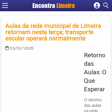
Encontra
Limeira
Cadastrar empresa
Fazer login
Aulas da rede municipal de Limeira
Criar conta
retornam nesta terça; transporte
escolar operará normalmente
03/02/2026
Retorno
das
Aulas: O
Que
Esperar
O retorno
das aulas
na rede