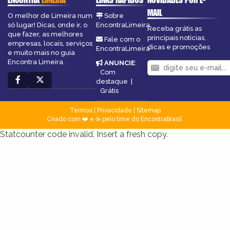
MAIL
O melhor de Limeira num
Sobre
só lugar! Dicas, onde ir, o
EncontraLimeira
Receba grátis as
que fazer, as melhores
principais notícias,
Fale com o
empresas, locais, serviços
dicas e promoções
EncontraLimeira
e muito mais no guia
Encontra Limeira.
ANUNCIE
:
Com
destaque
|
Grátis
Termos
|
Privacidade
|
Sitemap
Criado com ❤️ e ☕ pelo time do EncontraBrasil
Statcounter code invalid. Insert a fresh copy.