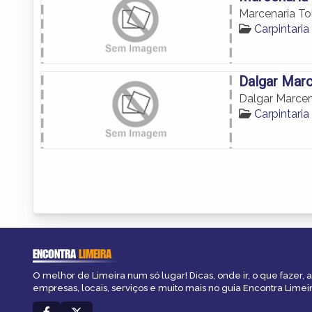
Marcenaria To
Carpintaria
Dalgar Marc
Dalgar Marcen
Carpintaria
ENCONTRA
LIMEIRA
O melhor de Limeira num só lugar! Dicas, onde ir, o que fazer,
empresas, locais, serviços e muito mais no guia Encontra Limeir