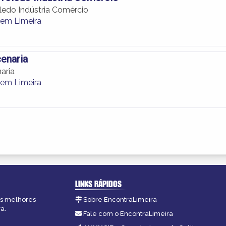
ledo Indústria Comércio
 em Limeira
enaria
aria
 em Limeira
LINKS RÁPIDOS
 as melhores
Sobre EncontraLimeira
a.
Fale com o EncontraLimeira