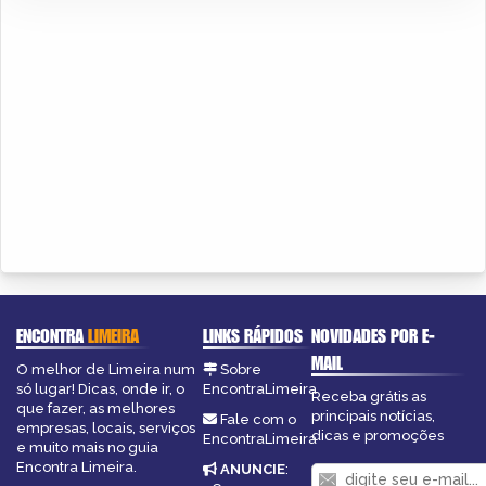
ENCONTRA
LIMEIRA
LINKS RÁPIDOS
NOVIDADES POR E-
MAIL
O melhor de Limeira num
Sobre
só lugar! Dicas, onde ir, o
EncontraLimeira
Receba grátis as
que fazer, as melhores
principais notícias,
Fale com o
empresas, locais, serviços
dicas e promoções
EncontraLimeira
e muito mais no guia
Encontra Limeira.
ANUNCIE
: