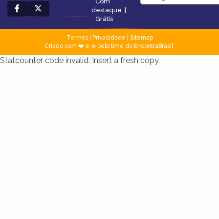
Com
destaque
|
Grátis
Termos
|
Privacidade
|
Sitemap
Criado com ❤️ e ☕ pelo time do EncontraBrasil
Statcounter code invalid. Insert a fresh copy.