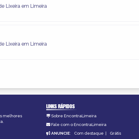
e Lixeira em Limeira
e Lixeira em Limeira
LINKS RÁPIDOS
 as melhores
Sobre EncontraLimeira
a.
Fale com o EncontraLimeira
ANUNCIE
:
Com destaque
|
Grátis