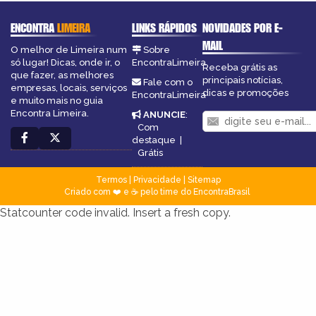
ENCONTRA
LIMEIRA
LINKS RÁPIDOS
NOVIDADES POR E-
MAIL
O melhor de Limeira num
Sobre
só lugar! Dicas, onde ir, o
EncontraLimeira
Receba grátis as
que fazer, as melhores
principais notícias,
Fale com o
empresas, locais, serviços
dicas e promoções
EncontraLimeira
e muito mais no guia
Encontra Limeira.
ANUNCIE
:
Com
destaque
|
Grátis
Termos
|
Privacidade
|
Sitemap
Criado com ❤️ e ☕ pelo time do EncontraBrasil
Statcounter code invalid. Insert a fresh copy.