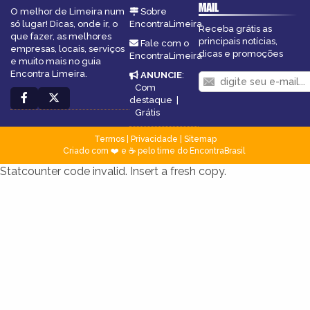
MAIL
O melhor de Limeira num
Sobre
só lugar! Dicas, onde ir, o
EncontraLimeira
Receba grátis as
que fazer, as melhores
principais notícias,
Fale com o
empresas, locais, serviços
dicas e promoções
EncontraLimeira
e muito mais no guia
Encontra Limeira.
ANUNCIE
:
Com
destaque
|
Grátis
Termos
|
Privacidade
|
Sitemap
Criado com ❤️ e ☕ pelo time do EncontraBrasil
Statcounter code invalid. Insert a fresh copy.