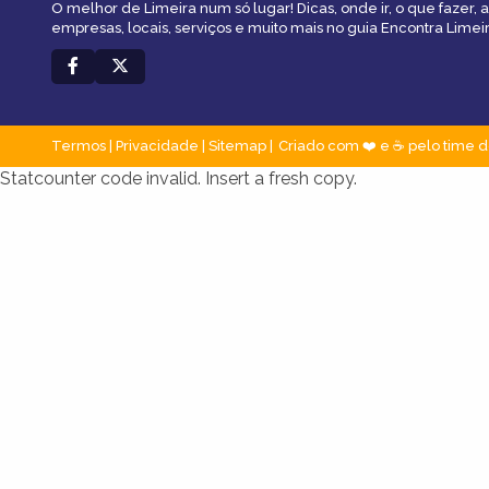
O melhor de Limeira num só lugar! Dicas, onde ir, o que fazer,
empresas, locais, serviços e muito mais no guia Encontra Limeir
Termos
|
Privacidade
|
Sitemap
Criado com ❤️ e ☕ pelo time d
Statcounter code invalid. Insert a fresh copy.