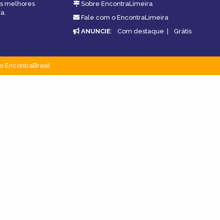
 as melhores
Sobre EncontraLimeira
a.
Fale com o EncontraLimeira
ANUNCIE
:
Com destaque
|
Grátis
o EncontraBrasil