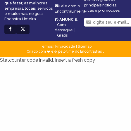
que fazer, as melhores
principais notícias,
Fale com o
empresas, locais, serviços
dicas e promoções
EncontraLimeira
e muito mais no guia
Encontra Limeira.
ANUNCIE
:
Com
destaque
|
Grátis
Termos
|
Privacidade
|
Sitemap
Criado com ❤️ e ☕ pelo time do EncontraBrasil
Statcounter code invalid. Insert a fresh copy.