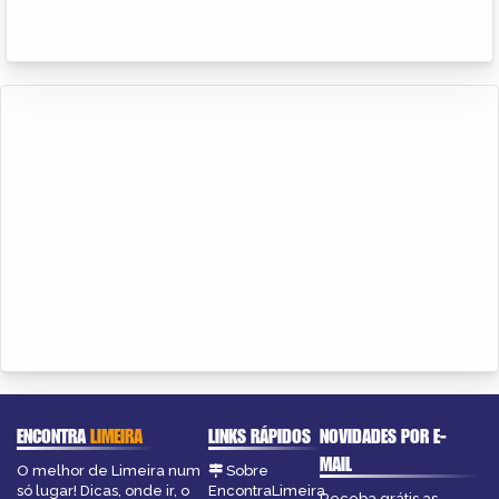
ENCONTRA
LIMEIRA
LINKS RÁPIDOS
NOVIDADES POR E-
MAIL
O melhor de Limeira num
Sobre
só lugar! Dicas, onde ir, o
EncontraLimeira
Receba grátis as