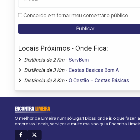
Concordo em tornar meu comentário público
Locais Próximos - Onde Fica:
Distância de 2 Km
-
ServBem
Distância de 3 Km
-
Cestas Basicas Bom A
Distância de 3 Km
-
O Cestão – Cestas Básicas
ENCONTRA
LIMEIRA
O melhor de Limeira num só lugar! Dicas, onde ir, o que fazer,
empresas, locais, serviços e muito mais no guia Encontra Limeir