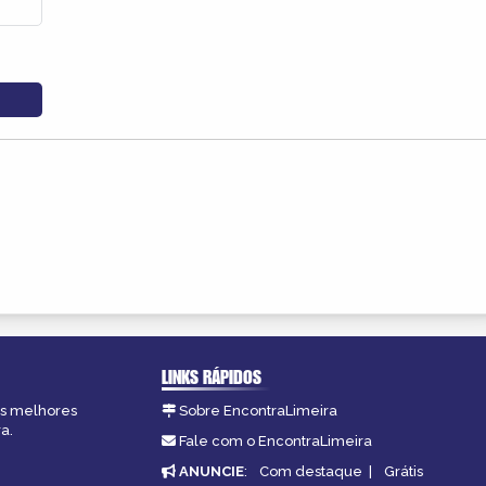
LINKS RÁPIDOS
 as melhores
Sobre EncontraLimeira
a.
Fale com o EncontraLimeira
ANUNCIE
:
Com destaque
|
Grátis