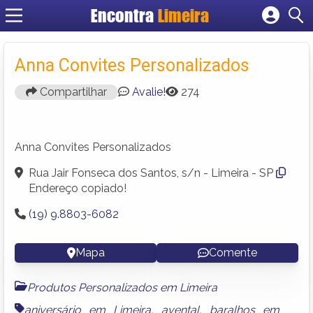
Encontra
Limeira
Cadastrar empresa
Fazer login
Anna Convites Personalizados
Criar conta
Compartilhar
Avalie!
274
Anna Convites Personalizados
Rua Jair Fonseca dos Santos, s/n - Limeira - SP
Endereço copiado!
(19) 9.8803-6082
Mapa
Comente
Produtos Personalizados em Limeira
aniversário em Limeira
,
avental
,
baralhos em