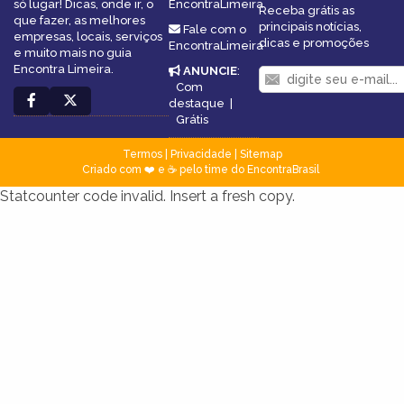
só lugar! Dicas, onde ir, o
EncontraLimeira
Receba grátis as
que fazer, as melhores
principais notícias,
Fale com o
empresas, locais, serviços
dicas e promoções
EncontraLimeira
e muito mais no guia
Encontra Limeira.
ANUNCIE
:
Com
destaque
|
Grátis
Termos
|
Privacidade
|
Sitemap
Criado com ❤️ e ☕ pelo time do EncontraBrasil
Statcounter code invalid. Insert a fresh copy.