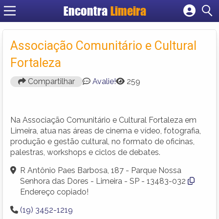
Encontra
Limeira
Cadastrar empresa
Fazer login
Associação Comunitário e Cultural
Criar conta
Fortaleza
Compartilhar
Avalie!
259
Na Associação Comunitário e Cultural Fortaleza em
Limeira, atua nas áreas de cinema e vídeo, fotografia,
produção e gestão cultural, no formato de oficinas,
palestras, workshops e ciclos de debates.
R Antônio Paes Barbosa, 187 - Parque Nossa
Senhora das Dores - Limeira - SP - 13483-032
Endereço copiado!
(19) 3452-1219