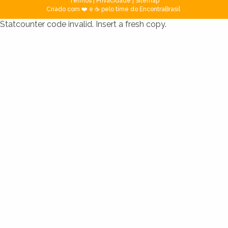
Termos
|
Privacidade
|
Sitemap
Criado com ❤️ e ☕ pelo time do EncontraBrasil
Statcounter code invalid. Insert a fresh copy.