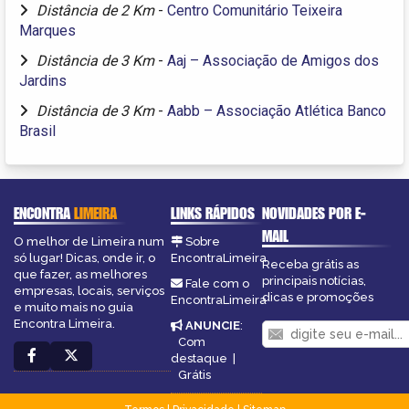
Distância de 2 Km
-
Centro Comunitário Teixeira
Marques
Distância de 3 Km
-
Aaj – Associação de Amigos dos
Jardins
Distância de 3 Km
-
Aabb – Associação Atlética Banco
Brasil
ENCONTRA
LIMEIRA
LINKS RÁPIDOS
NOVIDADES POR E-
MAIL
O melhor de Limeira num
Sobre
só lugar! Dicas, onde ir, o
EncontraLimeira
Receba grátis as
que fazer, as melhores
principais notícias,
Fale com o
empresas, locais, serviços
dicas e promoções
EncontraLimeira
e muito mais no guia
Encontra Limeira.
ANUNCIE
:
Com
destaque
|
Grátis