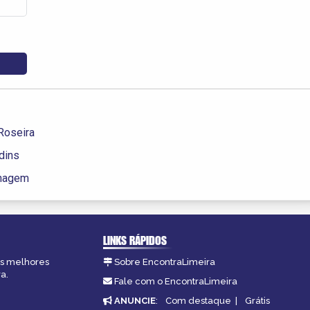
Roseira
dins
inagem
LINKS RÁPIDOS
 as melhores
Sobre EncontraLimeira
a.
Fale com o EncontraLimeira
ANUNCIE
:
Com destaque
|
Grátis