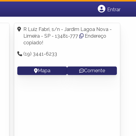
Entrar
Cadastrar empresa
Fazer login
R Luiz Fabri, s/n - Jardim Lagoa Nova -
Criar conta
Limeira - SP - 13481-777
Endereço
copiado!
(19) 3441-6233
Mapa
Comente