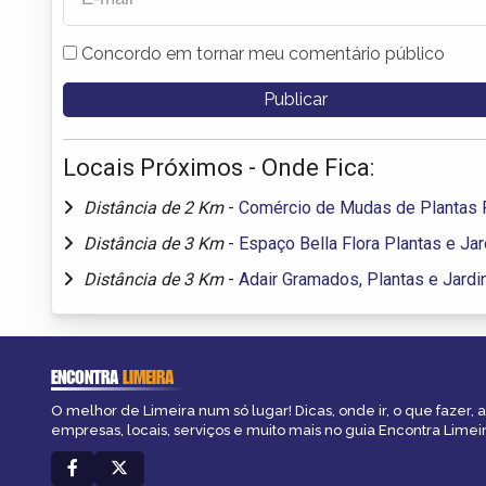
Concordo em tornar meu comentário público
Locais Próximos - Onde Fica:
Distância de 2 Km
-
Comércio de Mudas de Plantas 
Distância de 3 Km
-
Espaço Bella Flora Plantas e Jar
Distância de 3 Km
-
Adair Gramados, Plantas e Jard
ENCONTRA
LIMEIRA
O melhor de Limeira num só lugar! Dicas, onde ir, o que fazer,
empresas, locais, serviços e muito mais no guia Encontra Limeir