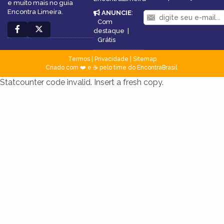
e muito mais no guia
Encontra Limeira.
ANUNCIE
:
Com
destaque
|
Grátis
Termos
|
Privacidade
|
Sitemap
Criado com ❤️ e ☕ pelo time do EncontraBrasil
Statcounter code invalid. Insert a fresh copy.