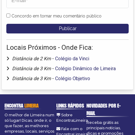
Concordo em tornar meu comentário público
Locais Próximos - Onde Fica:
Distância de 2 Km
-
Colégio da Vinci
Distância de 3 Km
-
Colégio Dinâmico de Limeira
Distância de 3 Km
-
Colégio Objetivo
ENCONTRA
LIMEIRA
LINKS RÁPIDOS
NOVIDADES POR E-
MAIL
O melhor de Limeira num
Sobre
só lugar! Dicas, onde ir, o
EncontraLimeira
Receba grátis as
que fazer, as melhores
principais notícias,
Fale com o
empresas, locais, serviços
dicas e promoções
EncontraLimeira