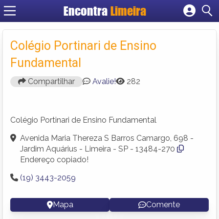
Encontra
Limeira
Cadastrar empresa
Fazer login
Colégio Portinari de Ensino
Criar conta
Fundamental
Compartilhar
Avalie!
282
Colégio Portinari de Ensino Fundamental
Avenida Maria Thereza S Barros Camargo, 698 -
Jardim Aquárius - Limeira - SP - 13484-270
Endereço copiado!
(19) 3443-2059
Mapa
Comente