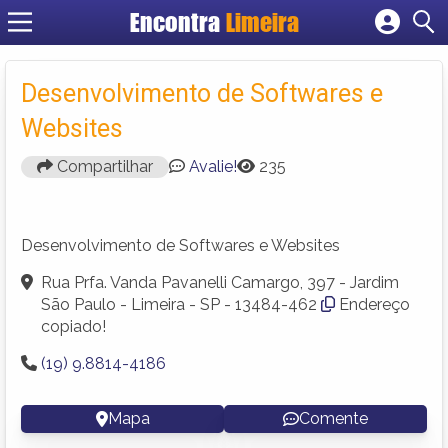
Encontra
Limeira
Cadastrar empresa
Fazer login
Desenvolvimento de Softwares e
Criar conta
Websites
Compartilhar
Avalie!
235
Desenvolvimento de Softwares e Websites
Rua Prfa. Vanda Pavanelli Camargo, 397 - Jardim
São Paulo - Limeira - SP - 13484-462
Endereço
copiado!
(19) 9.8814-4186
Mapa
Comente