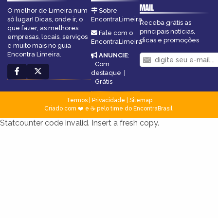
MAIL
O melhor de Limeira num
Sobre
só lugar! Dicas, onde ir, o
EncontraLimeira
Receba grátis as
que fazer, as melhores
principais notícias,
Fale com o
empresas, locais, serviços
dicas e promoções
EncontraLimeira
e muito mais no guia
Encontra Limeira.
ANUNCIE
:
Com
destaque
|
Grátis
Termos
|
Privacidade
|
Sitemap
Criado com ❤️ e ☕ pelo time do EncontraBrasil
Statcounter code invalid. Insert a fresh copy.