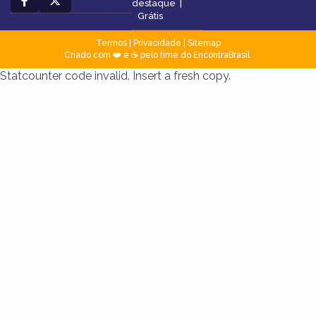
destaque
|
Grátis
Termos
|
Privacidade
|
Sitemap
Criado com ❤️ e ☕ pelo time do EncontraBrasil
Statcounter code invalid. Insert a fresh copy.