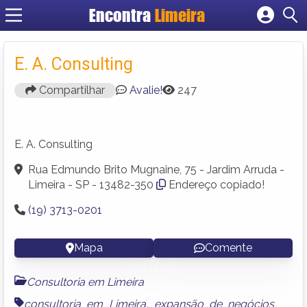
Encontra
Limeira
Cadastrar empresa
Fazer login
E. A. Consulting
Criar conta
Compartilhar
Avalie!
247
E. A. Consulting
Rua Edmundo Brito Mugnaine, 75 - Jardim Arruda -
Limeira - SP - 13482-350
Endereço copiado!
(19) 3713-0201
Mapa
Comente
Consultoria em Limeira
consultoria em Limeira
,
expansão de negócios