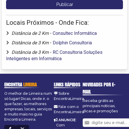
Locais Próximos - Onde Fica:
Distância de 2 Km
-
Consultec Informática
Distância de 3 Km
-
Dolphin Consultoria
Distância de 3 Km
-
RC Consultoria Soluções
Inteligentes em Informática
ENCONTRA
LIMEIRA
LINKS RÁPIDOS
NOVIDADES POR E-
MAIL
O melhor de Limeira num
Sobre
só lugar! Dicas, onde ir, o
EncontraLimeira
Receba grátis as
que fazer, as melhores
principais notícias,
Fale com o
empresas, locais, serviços
dicas e promoções
EncontraLimeira
e muito mais no guia
Encontra Limeira.
ANUNCIE
:
Com