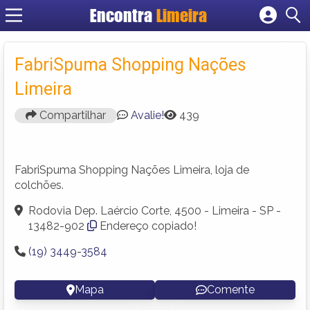
Encontra
Limeira
Cadastrar empresa
Fazer login
FabriSpuma Shopping Nações
Criar conta
Limeira
Compartilhar
Avalie!
439
FabriSpuma Shopping Nações Limeira, loja de
colchões.
Rodovia Dep. Laércio Corte, 4500 - Limeira - SP -
13482-902
Endereço copiado!
(19) 3449-3584
Mapa
Comente