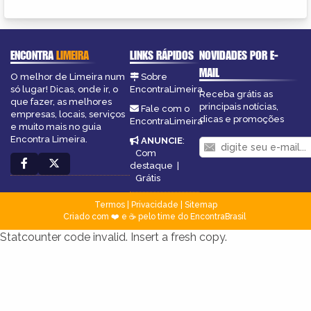
ENCONTRA
LIMEIRA
LINKS RÁPIDOS
NOVIDADES POR E-
MAIL
O melhor de Limeira num
Sobre
só lugar! Dicas, onde ir, o
EncontraLimeira
Receba grátis as
que fazer, as melhores
principais notícias,
Fale com o
empresas, locais, serviços
dicas e promoções
EncontraLimeira
e muito mais no guia
Encontra Limeira.
ANUNCIE
:
Com
destaque
|
Grátis
Termos
|
Privacidade
|
Sitemap
Criado com ❤️ e ☕ pelo time do EncontraBrasil
Statcounter code invalid. Insert a fresh copy.