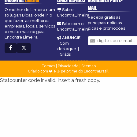
ENCONTRA
LIMEIRA
LINKS RÁPIDOS
NOVIDADES POR E-
MAIL
O melhor de Limeira num
Sobre
só lugar! Dicas, onde ir, o
EncontraLimeira
Receba grátis as
que fazer, as melhores
principais notícias,
Fale com o
empresas, locais, serviços
dicas e promoções
EncontraLimeira
e muito mais no guia
Encontra Limeira.
ANUNCIE
:
Com
destaque
|
Grátis
Termos
|
Privacidade
|
Sitemap
Criado com ❤️ e ☕ pelo time do EncontraBrasil
Statcounter code invalid. Insert a fresh copy.