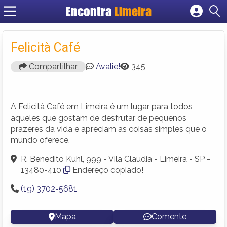
Encontra
Limeira
Cadastrar empresa
Fazer login
Felicità Café
Criar conta
Compartilhar
Avalie!
345
A Felicità Café em Limeira é um lugar para todos
aqueles que gostam de desfrutar de pequenos
prazeres da vida e apreciam as coisas simples que o
mundo oferece.
R. Benedito Kuhl, 999 - Vila Claudia - Limeira - SP -
13480-410
Endereço copiado!
(19) 3702-5681
Mapa
Comente