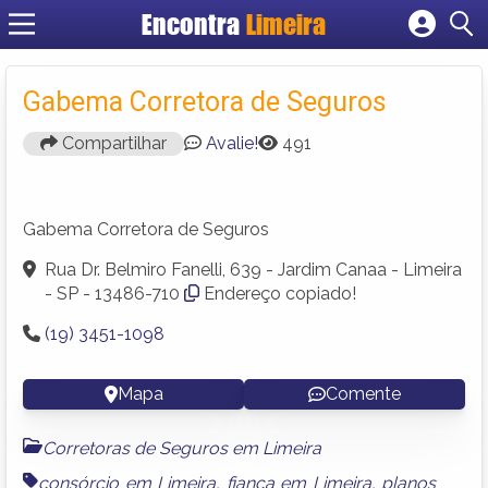
Encontra
Limeira
Cadastrar empresa
Fazer login
Gabema Corretora de Seguros
Criar conta
Compartilhar
Avalie!
491
Gabema Corretora de Seguros
Rua Dr. Belmiro Fanelli, 639 - Jardim Canaa - Limeira
- SP - 13486-710
Endereço copiado!
(19) 3451-1098
Mapa
Comente
Corretoras de Seguros em Limeira
consórcio em Limeira
,
fiança em Limeira
,
planos