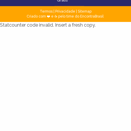
Grátis
Termos
|
Privacidade
|
Sitemap
Criado com ❤️ e ☕ pelo time do EncontraBrasil
Statcounter code invalid. Insert a fresh copy.