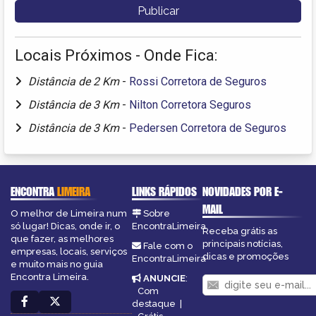
Locais Próximos - Onde Fica:
Distância de 2 Km
-
Rossi Corretora de Seguros
Distância de 3 Km
-
Nilton Corretora Seguros
Distância de 3 Km
-
Pedersen Corretora de Seguros
ENCONTRA
LIMEIRA
LINKS RÁPIDOS
NOVIDADES POR E-
MAIL
O melhor de Limeira num
Sobre
só lugar! Dicas, onde ir, o
EncontraLimeira
Receba grátis as
que fazer, as melhores
principais notícias,
Fale com o
empresas, locais, serviços
dicas e promoções
EncontraLimeira
e muito mais no guia
Encontra Limeira.
ANUNCIE
:
Com
destaque
|