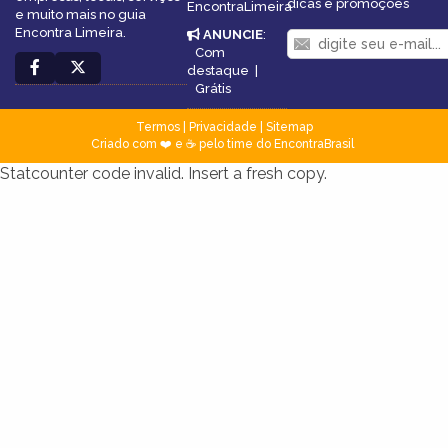
dicas e promoções
EncontraLimeira
e muito mais no guia
Encontra Limeira.
ANUNCIE
:
Com
destaque
|
Grátis
Termos
|
Privacidade
|
Sitemap
Criado com ❤️ e ☕ pelo time do EncontraBrasil
Statcounter code invalid. Insert a fresh copy.