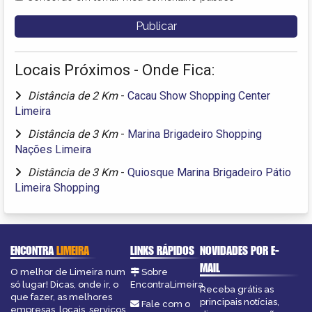
Locais Próximos - Onde Fica:
Distância de 2 Km
-
Cacau Show Shopping Center
Limeira
Distância de 3 Km
-
Marina Brigadeiro Shopping
Nações Limeira
Distância de 3 Km
-
Quiosque Marina Brigadeiro Pátio
Limeira Shopping
ENCONTRA
LIMEIRA
LINKS RÁPIDOS
NOVIDADES POR E-
MAIL
O melhor de Limeira num
Sobre
só lugar! Dicas, onde ir, o
EncontraLimeira
Receba grátis as
que fazer, as melhores
principais notícias,
Fale com o
empresas, locais, serviços