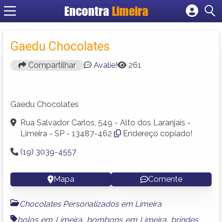
Encontra
Limeira
Cadastrar empresa
Fazer login
Gaedu Chocolates
Criar conta
Compartilhar
Avalie!
261
Gaedu Chocolates
Rua Salvador Carlos, 549 - Alto dos Laranjais -
Limeira - SP - 13487-462
Endereço copiado!
(19) 3039-4557
Mapa
Comente
Chocolates Personalizados em Limeira
bolos em Limeira
,
bombons em Limeira
,
brindes