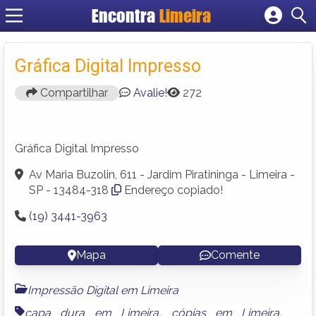
Encontra
Limeira
Cadastrar empresa
Fazer login
Gráfica Digital Impresso
Criar conta
Compartilhar
Avalie!
272
Gráfica Digital Impresso
Av Maria Buzolin, 611 - Jardim Piratininga - Limeira -
SP - 13484-318
Endereço copiado!
(19) 3441-3963
Mapa
Comente
Impressão Digital em Limeira
capa dura em Limeira
,
cópias em Limeira
,