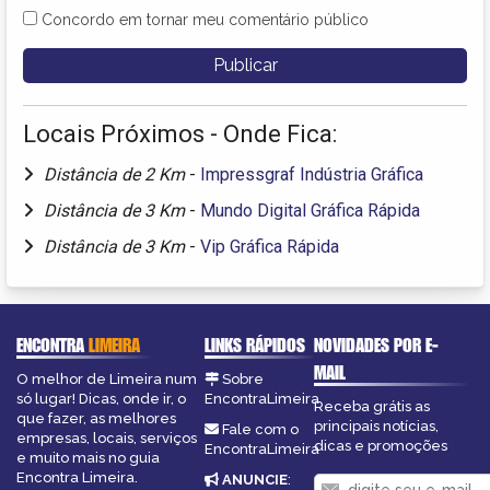
Concordo em tornar meu comentário público
Locais Próximos - Onde Fica:
Distância de 2 Km
-
Impressgraf Indústria Gráfica
Distância de 3 Km
-
Mundo Digital Gráfica Rápida
Distância de 3 Km
-
Vip Gráfica Rápida
ENCONTRA
LIMEIRA
LINKS RÁPIDOS
NOVIDADES POR E-
MAIL
O melhor de Limeira num
Sobre
só lugar! Dicas, onde ir, o
EncontraLimeira
Receba grátis as
que fazer, as melhores
principais notícias,
Fale com o
empresas, locais, serviços
dicas e promoções
EncontraLimeira
e muito mais no guia
Encontra Limeira.
ANUNCIE
: