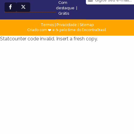
Com
destaque
|
Grátis
Termos
|
Privacidade
|
Sitemap
Criado com ❤️ e ☕ pelo time do EncontraBrasil
Statcounter code invalid. Insert a fresh copy.