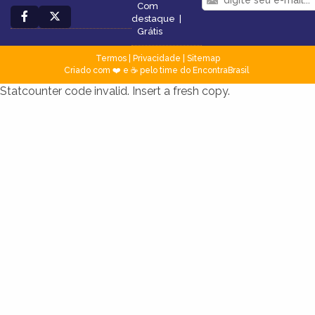
Com
destaque
|
Grátis
Termos
|
Privacidade
|
Sitemap
Criado com ❤️ e ☕ pelo time do EncontraBrasil
Statcounter code invalid. Insert a fresh copy.