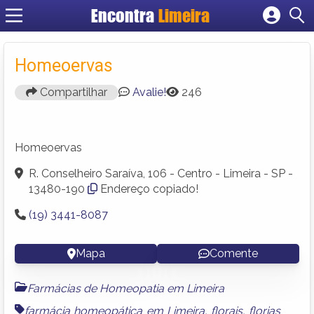
Encontra
Limeira
Cadastrar empresa
Fazer login
Homeoervas
Criar conta
Compartilhar
Avalie!
246
Homeoervas
R. Conselheiro Saraíva, 106 - Centro - Limeira - SP -
13480-190
Endereço copiado!
(19) 3441-8087
Mapa
Comente
Farmácias de Homeopatia em Limeira
farmácia homeopática em Limeira
,
florais
,
florias