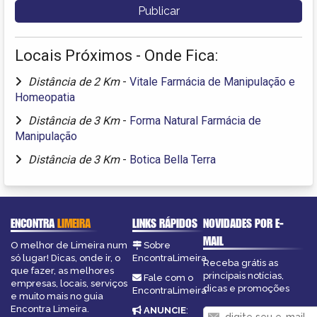
Locais Próximos - Onde Fica:
Distância de 2 Km
-
Vitale Farmácia de Manipulação e
Homeopatia
Distância de 3 Km
-
Forma Natural Farmácia de
Manipulação
Distância de 3 Km
-
Botica Bella Terra
ENCONTRA
LIMEIRA
LINKS RÁPIDOS
NOVIDADES POR E-
MAIL
O melhor de Limeira num
Sobre
só lugar! Dicas, onde ir, o
EncontraLimeira
Receba grátis as
que fazer, as melhores
principais notícias,
Fale com o
empresas, locais, serviços
dicas e promoções
EncontraLimeira
e muito mais no guia
Encontra Limeira.
ANUNCIE
: