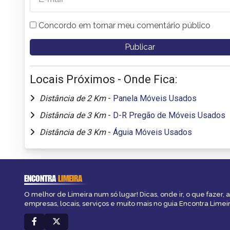
Concordo em tornar meu comentário público
Locais Próximos - Onde Fica:
Distância de 2 Km
-
Panela Móveis Usados
Distância de 3 Km
-
D-R Pregão de Móveis Usados
Distância de 3 Km
-
Águia Móveis Usados
ENCONTRA
LIMEIRA
O melhor de Limeira num só lugar! Dicas, onde ir, o que fazer,
empresas, locais, serviços e muito mais no guia Encontra Limeir