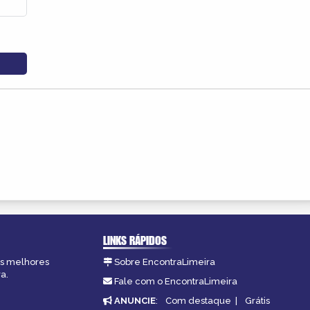
LINKS RÁPIDOS
 as melhores
Sobre EncontraLimeira
a.
Fale com o EncontraLimeira
ANUNCIE
:
Com destaque
|
Grátis